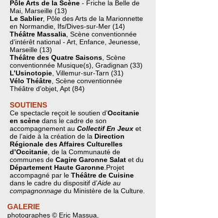
Pôle Arts de la Scène
- Friche la Belle de
Mai, Marseille (13)
Le Sablier
, Pôle des Arts de la Marionnette
en Normandie, Ifs/Dives-sur-Mer (14)
Théâtre Massalia
, Scène conventionnée
d’intérêt national - Art, Enfance, Jeunesse,
Marseille (13)
Théâtre des Quatre Saisons
, Scène
conventionnée Musique(s), Gradignan (33)
L’Usinotopie
, Villemur-sur-Tarn (31)
Vélo Théâtre
, Scène conventionnée
Théâtre d’objet, Apt (84)
SOUTIENS
Ce spectacle reçoit le soutien d’
Occitanie
en scène
dans le cadre de son
accompagnement au
Collectif En Jeux
et
de l’aide à la création de la
Direction
Régionale des Affaires Culturelles
d’Occitanie
, de la Communauté de
communes de
Cagire Garonne Salat
et du
Département Haute Garonne
.Projet
accompagné par le
Théâtre de Cuisine
dans le cadre du dispositif d’
Aide au
compagnonnage
du Ministère de la Culture.
GALERIE
photographes © Eric Massua,