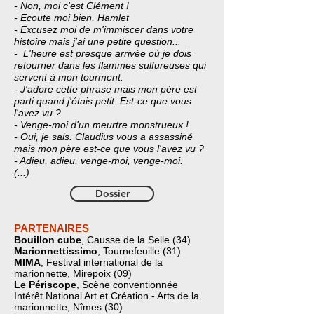
- Non, moi c'est Clément !
- Ecoute moi bien, Hamlet
- Excusez moi de m'immiscer dans votre
histoire mais j'ai une petite question...
- L'heure est presque arrivée où je dois
retourner dans les flammes sulfureuses qui
servent à mon tourment.
- J'adore cette phrase mais mon père est
parti quand j'étais petit. Est-ce que vous
l'avez vu ?
- Venge-moi d'un meurtre monstrueux !
- Oui, je sais. Claudius vous a assassiné
mais mon père est-ce que vous l'avez vu ?
- Adieu, adieu, venge-moi, venge-moi.
(...)
Dossier
PARTENAIRES
Bouillon cube
, Causse de la Selle (34)
Marionnettissimo
, Tournefeuille (31)
MIMA
, Festival international de la
marionnette, Mirepoix (09)
Le Périscope
, Scène conventionnée
Intérêt National Art et Création - Arts de la
marionnette, Nîmes (30)